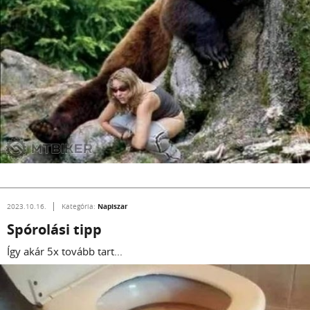
Napiszar
2023.10.16.
Kategória:
Spórolási tipp
Így akár 5x tovább tart...