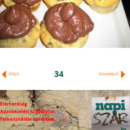
34
Előző
Következő
Elérhetőség
Adatkezelési szabályzat
Felhasználási feltételek