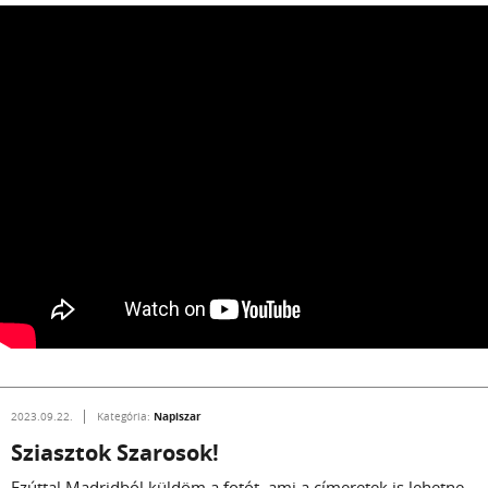
Napiszar
2023.09.22.
Kategória:
Sziasztok Szarosok!
Ezúttal Madridból küldöm a fotót, ami a címeretek is lehetne...