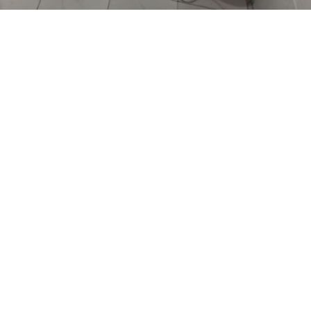
Napiszar
2023.02.01.
Kategória:
Állítólag itt olyan jól főznek, hogy besz@rsz
🙂