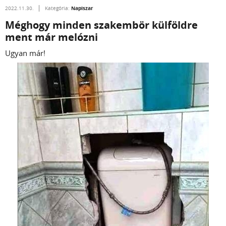
Napiszar
2022.11.30.
Kategória:
Méghogy minden szakembör külföldre
ment már melózni
Ugyan már!