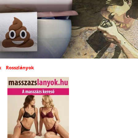
k
Rosszlányok