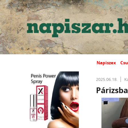
Napiszex
Csu
2025.06.18.
K
Párizsba