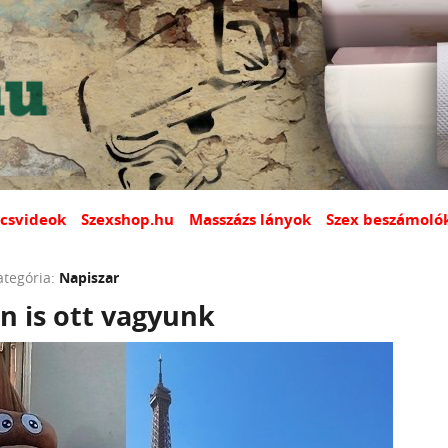
csvideok
Szexshop.hu
Masszázs lányok
Szex beszámoló
ategória:
Napiszar
n is ott vagyunk