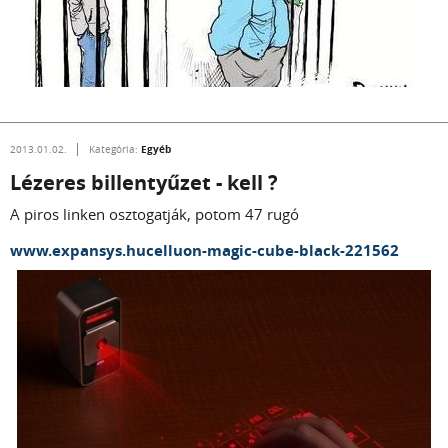
Egyéb
2013.01.02.
Kategória:
Lézeres billentyűzet - kell ?
A piros linken osztogatják, potom 47 rugó
www.expansys.hucelluon-magic-cube-black-221562