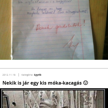
Egyéb
2012.11.19.
Kategória:
Nekik is jár egy kis móka-kacagás 🙂