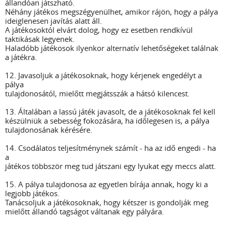
állandóan játszható.
Néhány játékos megszégyenülhet, amikor rájön, hogy a pálya
ideiglenesen javítás alatt áll.
A játékosoktól elvárt dolog, hogy ez esetben rendkívül
taktikásak legyenek.
Haladóbb játékosok ilyenkor alternatív lehetőségeket találnak
a játékra.
12. Javasoljuk a játékosoknak, hogy kérjenek engedélyt a
pálya
tulajdonosától, mielőtt megjátsszák a hátsó kilencest.
13. Általában a lassú játék javasolt, de a játékosoknak fel kell
készülniük a sebesség fokozására, ha időlegesen is, a pálya
tulajdonosának kérésére.
14. Csodálatos teljesítménynek számít - ha az idő engedi - ha
a
játékos többször meg tud játszani egy lyukat egy meccs alatt.
15. A pálya tulajdonosa az egyetlen bírája annak, hogy ki a
legjobb játékos.
Tanácsoljuk a játékosoknak, hogy kétszer is gondolják meg
mielőtt állandó tagságot váltanak egy pályára.