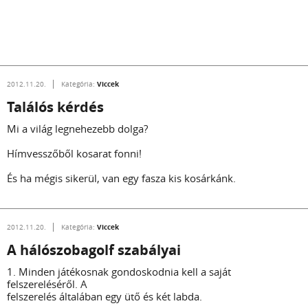
Viccek
2012.11.20.
Kategória:
Találós kérdés
Mi a világ legnehezebb dolga?
Hímvesszőből kosarat fonni!
És ha mégis sikerül, van egy fasza kis kosárkánk.
Viccek
2012.11.20.
Kategória:
A hálószobagolf szabályai
1. Minden játékosnak gondoskodnia kell a saját
felszereléséről. A
felszerelés általában egy ütő és két labda.