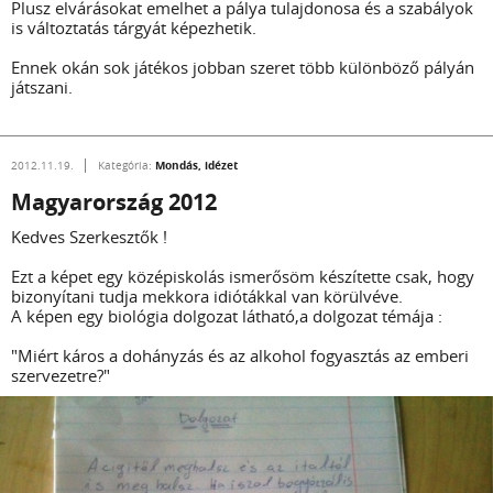
Plusz elvárásokat emelhet a pálya tulajdonosa és a szabályok
is változtatás tárgyát képezhetik.
Ennek okán sok játékos jobban szeret több különböző pályán
játszani.
Mondás, idézet
2012.11.19.
Kategória:
Magyarország 2012
Kedves Szerkesztők !
Ezt a képet egy középiskolás ismerősöm készítette csak, hogy
bizonyítani tudja mekkora idiótákkal van körülvéve.
A képen egy biológia dolgozat látható,a dolgozat témája :
"Miért káros a dohányzás és az alkohol fogyasztás az emberi
szervezetre?"