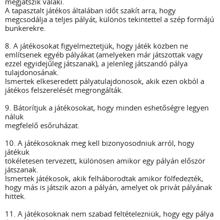
megjátszik valaki.
A tapasztalt játékos általában időt szakít arra, hogy
megcsodálja a teljes pályát, különös tekintettel a szép formájú
bunkerekre.
8. A játékosokat figyelmeztetjük, hogy játék közben ne
említsenek egyéb pályákat (amelyeken már játszottak vagy
ezzel egyidejűleg játszanak), a jelenleg játszandó pálya
tulajdonosának.
Ismertek elkeseredett pályatulajdonosok, akik ezen okból a
játékos felszerelését megrongálták.
9. Bátorítjuk a játékosokat, hogy minden eshetőségre legyen
náluk
megfelelő esőruházat.
10. A játékosoknak meg kell bizonyosodniuk arról, hogy
játékuk
tökéletesen tervezett, különösen amikor egy pályán először
játszanak.
Ismertek játékosok, akik felháborodtak amikor fölfedezték,
hogy más is játszik azon a pályán, amelyet ok privát pályának
hittek.
11. A játékosoknak nem szabad feltételezniük, hogy egy pálya