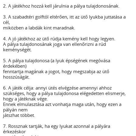
2. A játékhoz hozzá kell járulnia a pálya tulajdonosának.
3. A szabadtéri golftól eltérően, itt az ütő lyukba juttatása a
cél,
miközben a labdák kint maradnak.
4. A jó játékhoz az ütő rúdja kemény kell hogy legyen.
A pálya tulajdonosának joga van ellenőrizni a rúd
keménységét.
5. A pálya tulajdonosa (a lyuk épségének megóvása
érdekében)
fenntartja magának a jogot, hogy megszabja az ütő
hosszúságát.
6. A játék célja: annyi ütés elvégzése amennyi ahhoz
szükséges, hogy a pálya tulajdonosa elégedetten elismerje,
hogy a játéknak vége.
Ennek elmulasztása azt vonhatja maga után, hogy ezen a
pályán nem
játszhat többet.
7. Rossznak tartják, ha egy lyukat azonnal a pályára
érkezéskor