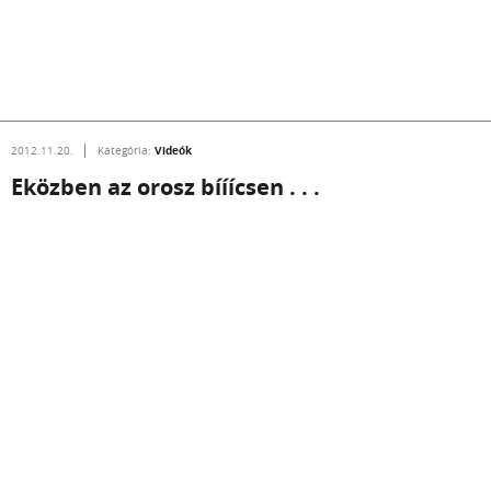
Videók
2012.11.20.
Kategória:
Eközben az orosz bííícsen . . .