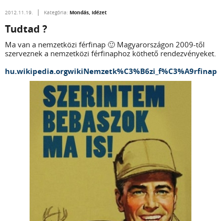
Mondás, idézet
2012.11.19.
Kategória:
Tudtad ?
Ma van a nemzetközi férfinap 🙂 Magyarországon 2009-től
szerveznek a nemzetközi férfinaphoz köthető rendezvényeket.
hu.wikipedia.orgwikiNemzetk%C3%B6zi_f%C3%A9rfinap