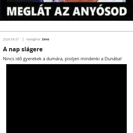
Zene
2026.08.07.
Kategória:
A nap slágere
Nincs idő gyerekek a dumára, pisiljen mindenki a Dunába!