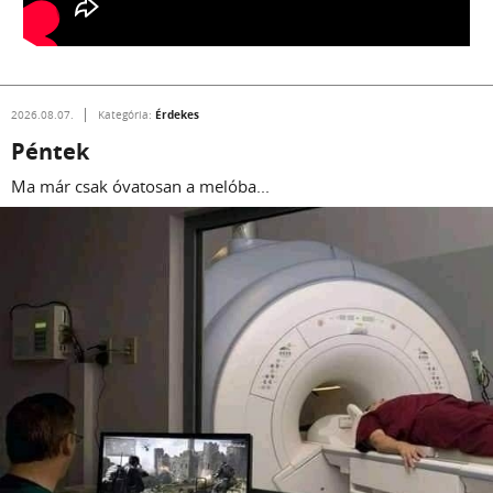
Érdekes
2026.08.07.
Kategória:
Péntek
Ma már csak óvatosan a melóba...