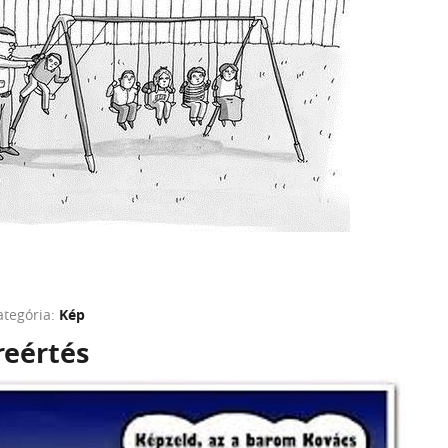
ategória:
Kép
reértés