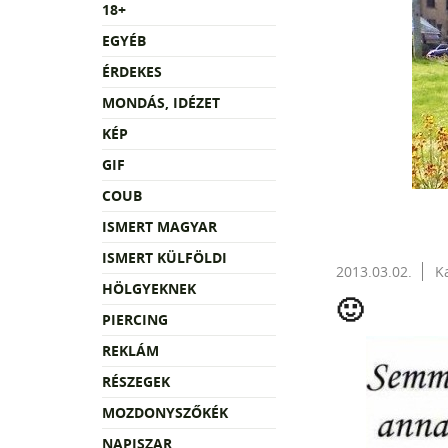
18+
EGYÉB
ÉRDEKES
MONDÁS, IDÉZET
KÉP
GIF
COUB
ISMERT MAGYAR
ISMERT KÜLFÖLDI
2013.03.02.
K
HÖLGYEKNEK
🙂
PIERCING
REKLÁM
RÉSZEGEK
MOZDONYSZŐKÉK
NAPISZAR