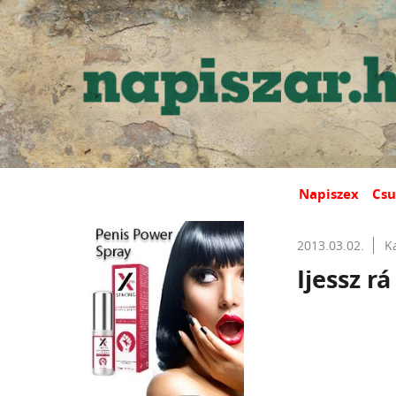
Napiszex
Csu
2013.03.02.
K
Ijessz r