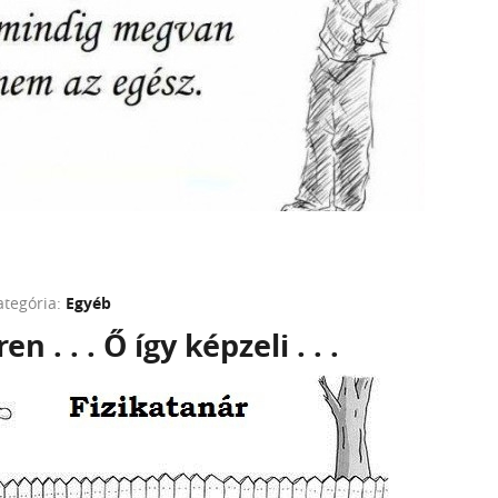
ategória:
Egyéb
en . . . Ő így képzeli . . .