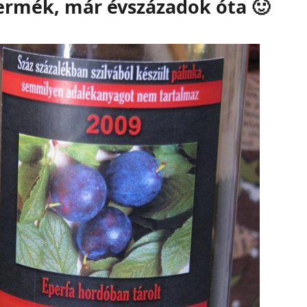
termék, már évszázadok óta 🙂