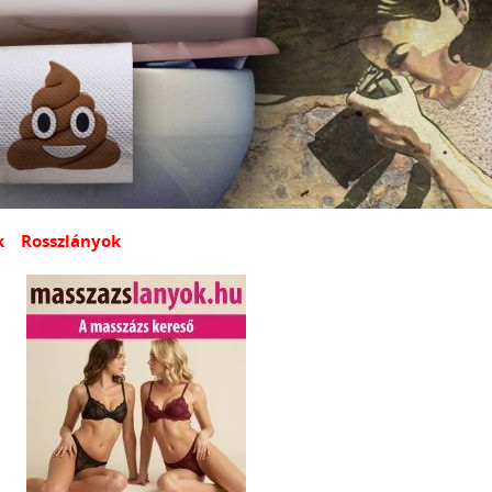
k
Rosszlányok