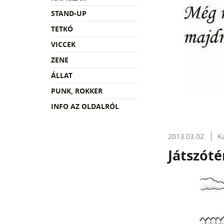
STAND-UP
TETKÓ
VICCEK
ZENE
ÁLLAT
PUNK, ROKKER
INFO AZ OLDALRÓL
2013.03.02.
K
Játszótér