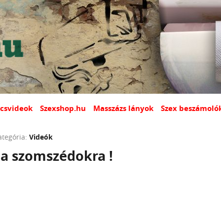
csvideok
Szexshop.hu
Masszázs lányok
Szex beszámoló
ategória:
Videók
á a szomszédokra !