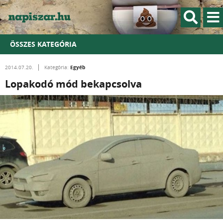
ÖSSZES KATEGÓRIA
Egyéb
2014.07.20.
Kategória:
Lopakodó mód bekapcsolva