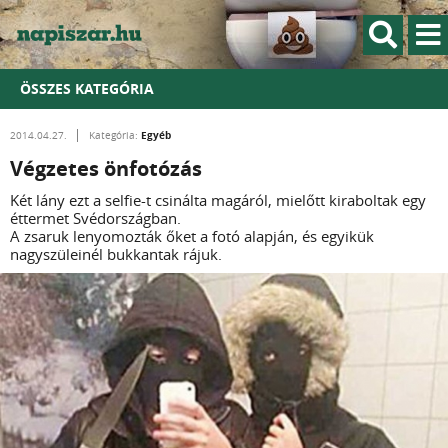
ÖSSZES KATEGÓRIA
Egyéb
2014.04.27.
Kategória:
Végzetes önfotózás
Két lány ezt a selfie-t csinálta magáról, mielőtt kiraboltak egy
éttermet Svédországban.
A zsaruk lenyomozták őket a fotó alapján, és egyikük
nagyszüleinél bukkantak rájuk.