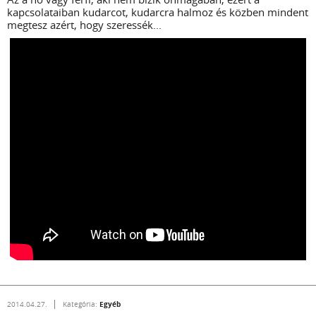
kapcsolataiban kudarcot, kudarcra halmoz és közben mindent
megtesz azért, hogy szeressék...
Egyéb
2014.04.27.
Kategória: