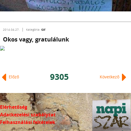
Gif
2014.04.27.
Kategória:
Okos vagy, gratulálunk
9305
Előző
Következő
Elérhetőség
Adatkezelési szabályzat
Felhasználási feltételek