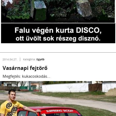
Egyéb
2014.04.27.
Kategória:
Vasárnapi fejtörő
Megfejtés: kukacoskodás...