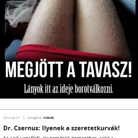
Videók
2014.04.27.
Kategória:
Dr. Csernus: Ilyenek a szeretetkurvák!
Az a nő vagy férfi, aki nem bízik önmagában, ezért a