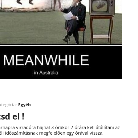
ategória:
Egyéb
sd el !
napra virradóra hajnal 3 órakor 2 órára kell átállítani az
téli időszámításnak megfelelően egy órával vissza.