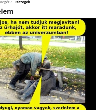
ategória:
Részegek
elem