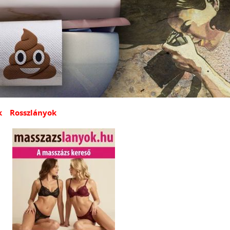
k
Rosszlányok