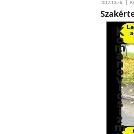
2012.10.26.
K
Szakért