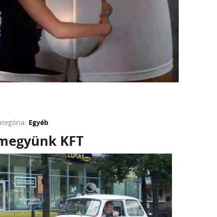
ategória:
Egyéb
megyünk KFT