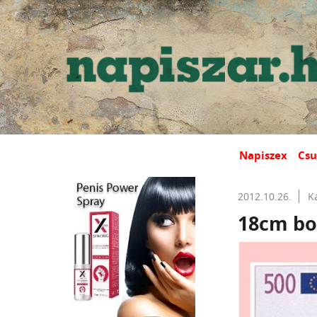
Napiszex
Csu
2012.10.26.
K
18cm bo