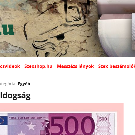
csvideok
Szexshop.hu
Masszázs lányok
Szex beszámoló
ategória:
Egyéb
ldogság