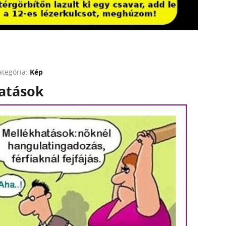
ategória:
Kép
atások