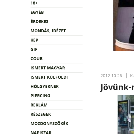
18+
EGYÉB
ÉRDEKES
MONDÁS, IDÉZET
KÉP
GIF
COUB
ISMERT MAGYAR
2012.10.26.
K
ISMERT KÜLFÖLDI
Jövünk-
HÖLGYEKNEK
PIERCING
REKLÁM
RÉSZEGEK
MOZDONYSZŐKÉK
NAPISZAR