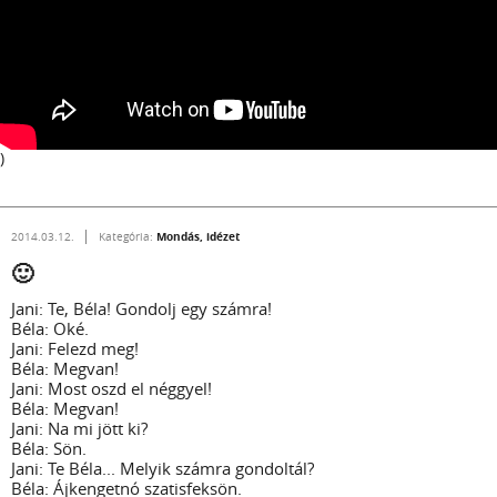
)
Mondás, idézet
2014.03.12.
Kategória:
🙂
Jani: Te, Béla! Gondolj egy számra!
Béla: Oké.
Jani: Felezd meg!
Béla: Megvan!
Jani: Most oszd el néggyel!
Béla: Megvan!
Jani: Na mi jött ki?
Béla: Sön.
Jani: Te Béla... Melyik számra gondoltál?
Béla: Ájkengetnó szatisfeksön.