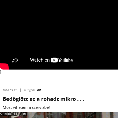
)
Gif
2014.03.12.
Kategória:
Bedöglött ez a rohadt mikro . . .
Most vihetem a szervizbe!