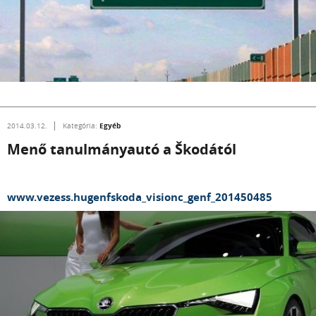
Egyéb
2014.03.12.
Kategória:
Menő tanulmányautó a Škodától
www.vezess.hugenfskoda_visionc_genf_201450485