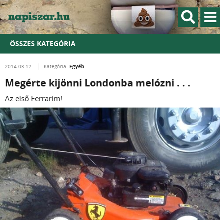
ÖSSZES KATEGÓRIA
Egyéb
2014.03.12.
Kategória:
Megérte kijönni Londonba melózni . . .
Az első Ferrarim!