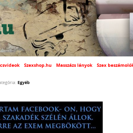
csvideok
Szexshop.hu
Masszázs lányok
Szex beszámoló
ategória:
Egyéb