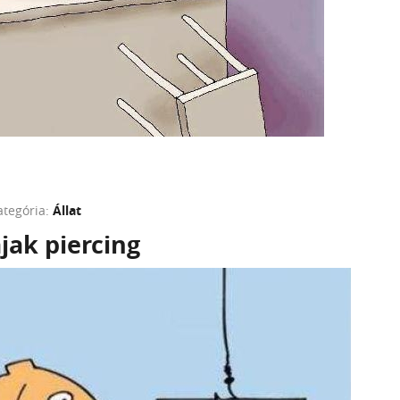
ategória:
Állat
jak piercing