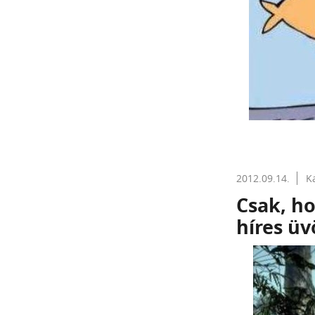
2012.09.14.
K
Csak, h
híres üv