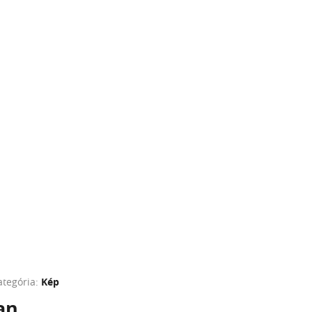
ategória:
Kép
 . . .