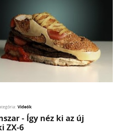
ategória:
Videók
zar - Így néz ki az új
i ZX-6