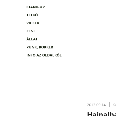
STAND-UP
TETKÓ
VICCEK
ZENE
ÁLLAT
PUNK, ROKKER
INFO AZ OLDALRÓL
2012.09.14.
K
Hajnalban