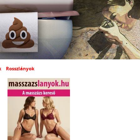
k
Rosszlányok