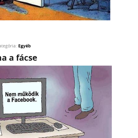
ategória:
Egyéb
na a fácse