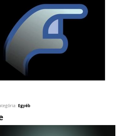
ategória:
Egyéb
e