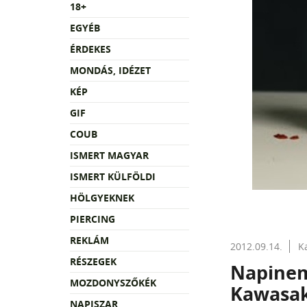
18+
EGYÉB
ÉRDEKES
MONDÁS, IDÉZET
KÉP
GIF
COUB
ISMERT MAGYAR
ISMERT KÜLFÖLDI
HÖLGYEKNEK
PIERCING
REKLÁM
2012.09.14.
K
RÉSZEGEK
Napinems
MOZDONYSZŐKÉK
Kawasak
NAPISZAR