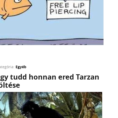
ategória:
Egyéb
ogy tudd honnan ered Tarzan
öltése