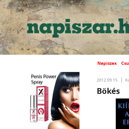
Napiszex
Csu
2012.09.15.
K
Bökés