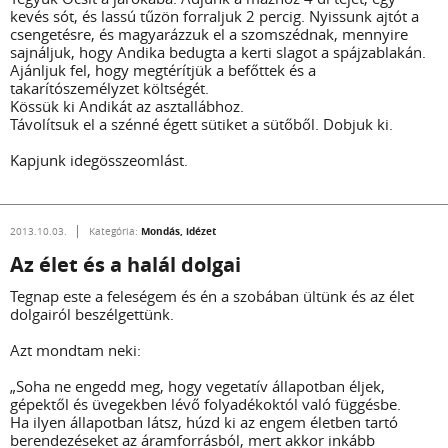
kevés sót, és lassú tűzön forraljuk 2 percig. Nyissunk ajtót a
csengetésre, és magyarázzuk el a szomszédnak, mennyire
sajnáljuk, hogy Andika bedugta a kerti slagot a spájzablakán.
Ajánljuk fel, hogy megtérítjük a befőttek és a
takarítószemélyzet költségét.
Kössük ki Andikát az asztallábhoz.
Távolítsuk el a szénné égett sütiket a sütőből. Dobjuk ki.
Kapjunk idegösszeomlást.
Mondás, idézet
2013.10.03.
Kategória:
Az élet és a halál dolgai
Tegnap este a feleségem és én a szobában ültünk és az élet
dolgairól beszélgettünk.
Azt mondtam neki:
„Soha ne engedd meg, hogy vegetatív állapotban éljek,
gépektől és üvegekben lévő folyadékoktól való függésbe.
Ha ilyen állapotban látsz, húzd ki az engem életben tartó
berendezéseket az áramforrásból, mert akkor inkább