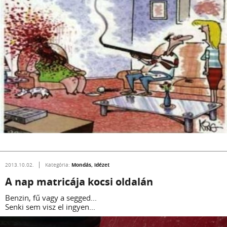
Mondás, idézet
2013.10.02.
Kategória:
A nap matricája kocsi oldalán
Benzin, fű vagy a segged...
Senki sem visz el ingyen...