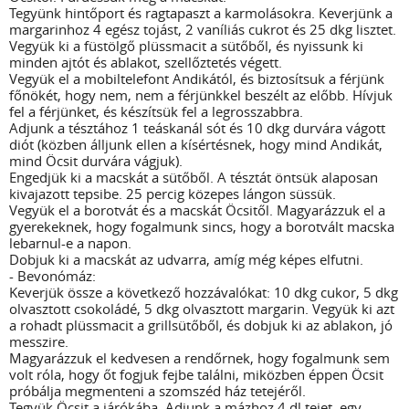
Tegyünk hintőport és ragtapaszt a karmolásokra. Keverjünk a
margarinhoz 4 egész tojást, 2 vaníliás cukrot és 25 dkg lisztet.
Vegyük ki a füstölgő plüssmacit a sütőből, és nyissunk ki
minden ajtót és ablakot, szellőztetés végett.
Vegyük el a mobiltelefont Andikától, és biztosítsuk a férjünk
főnökét, hogy nem, nem a férjünkkel beszélt az előbb. Hívjuk
fel a férjünket, és készítsük fel a legrosszabbra.
Adjunk a tésztához 1 teáskanál sót és 10 dkg durvára vágott
diót (közben álljunk ellen a kísértésnek, hogy mind Andikát,
mind Öcsit durvára vágjuk).
Engedjük ki a macskát a sütőből. A tésztát öntsük alaposan
kivajazott tepsibe. 25 percig közepes lángon süssük.
Vegyük el a borotvát és a macskát Öcsitől. Magyarázzuk el a
gyerekeknek, hogy fogalmunk sincs, hogy a borotvált macska
lebarnul-e a napon.
Dobjuk ki a macskát az udvarra, amíg még képes elfutni.
- Bevonómáz:
Keverjük össze a következő hozzávalókat: 10 dkg cukor, 5 dkg
olvasztott csokoládé, 5 dkg olvasztott margarin. Vegyük ki azt
a rohadt plüssmacit a grillsütőből, és dobjuk ki az ablakon, jó
messzire.
Magyarázzuk el kedvesen a rendőrnek, hogy fogalmunk sem
volt róla, hogy őt fogjuk fejbe találni, miközben éppen Öcsit
próbálja megmenteni a szomszéd ház tetejéről.
Tegyük Öcsit a járókába. Adjunk a mázhoz 4 dl tejet, egy