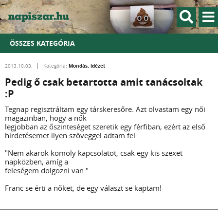
ÖSSZES KATEGÓRIA
Mondás, idézet
2013.10.03.
Kategória:
Pedig ő csak betartotta amit tanácsoltak
:P
Tegnap regisztráltam egy társkeresőre. Azt olvastam egy női
magazinban, hogy a nők
legjobban az őszinteséget szeretik egy férfiban, ezért az első
hirdetésemet ilyen szöveggel adtam fel:
"Nem akarok komoly kapcsolatot, csak egy kis szexet
napközben, amíg a
feleségem dolgozni van."
Franc se érti a nőket, de egy választ se kaptam!