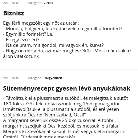
Viccek
2013.10.03.
Kategória:
Biznisz
Egy férfi megszólít egy nőt az utcán:
- Mondja, hölgyem, lefeküdne velem egymillió forintért?
- Egymillió forintért? Le.
- És egy ezresért?
- Na de uram, mit gondol, mi vagyok én, kurva?
- Hogy ön micsoda, azt már megbeszéltük. Most már csak az
áron vitatkozunk.
Hölgyeknek
2013.10.03.
Kategória:
Süteményrecept gyesen lévő anyukáknak
- Távolítsuk el a plüssmacit a sütőből, és melegítsük a sütőt
180 fokra. Gőz felett olvasszunk meg 15 dkg margarint.
Ismét távolítsuk el a plüssmacit a sütőből, és erélyesen
szóljunk rá Öcsire: “Nem szabad, Öcsi!”
A margarint keverjük össze 25 dkg cukorral. A többi
margarint szedjük ki Öcsi kezéből, és mossuk le a falat.
Mérjünk ki 3 evőkanál kakaót. Ismét vegyük el a margarint
Öcsitől. Fürdessük meg a macskát.