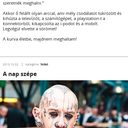
szeretnék meghalni.”
Akkor ő felállt olyan arccal, ami mély csodálatot tükrözött és
kihúzta a televíziót, a számítógépet, a playstation-t a
konnektorból, kikapcsolta az i-podot és a mobilt.
Legvégül elvette a sörömet!
A kurva életbe, majdnem meghaltam!
Tetkó
2013.10.02.
Kategória:
A nap szépe