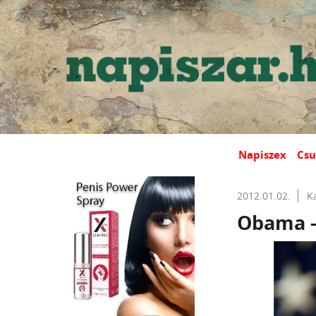
Napiszex
Csu
2012.01.02.
K
Obama - 