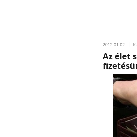
2012.01.02.
K
Az élet 
fizetés