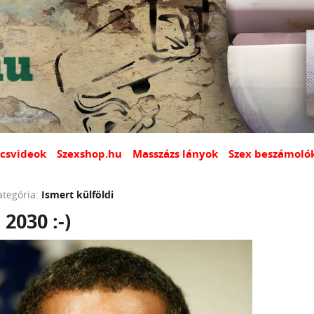
csvideok
Szexshop.hu
Masszázs lányok
Szex beszámoló
ategória:
Ismert külföldi
2030 :-)