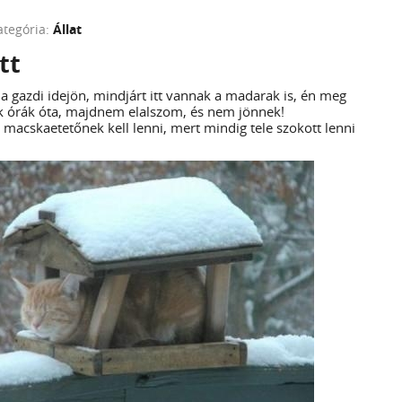
ategória:
Állat
tt
a gazdi idejön, mindjárt itt vannak a madarak is, én meg
k órák óta, majdnem elalszom, és nem jönnek!
macskaetetőnek kell lenni, mert mindig tele szokott lenni