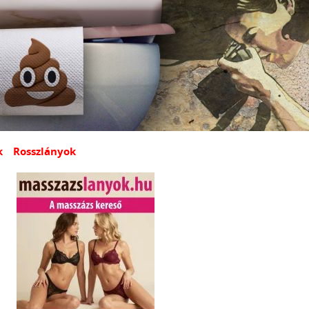
k
Rosszlányok