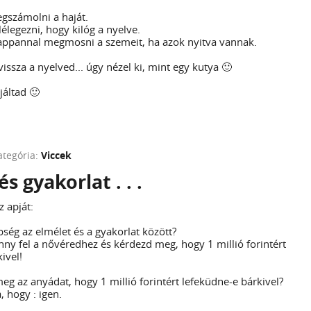
gszámolni a haját.
élegezni, hogy kilóg a nyelve.
appannal megmosni a szemeit, ha azok nyitva vannak.
vissza a nyelved... úgy nézel ki, mint egy kutya 🙂
jáltad 🙂
ategória:
Viccek
s gyakorlat . . .
z apját:
ség az elmélet és a gyakorlat között?
ny fel a nővéredhez és kérdezd meg, hogy 1 millió forintért
ivel!
g az anyádat, hogy 1 millió forintért lefeküdne-e bárkivel?
, hogy : igen.