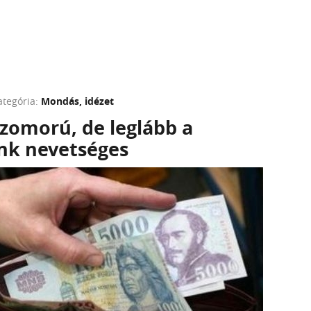
ategória:
Mondás, idézet
szomorú, de leglább a
ünk nevetséges