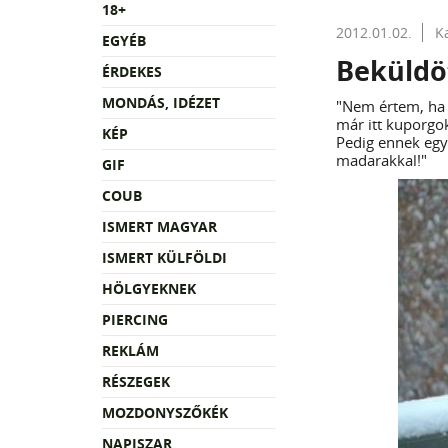
18+
2012.01.02.
K
EGYÉB
Beküldö
ÉRDEKES
MONDÁS, IDÉZET
"Nem értem, ha 
már itt kuporgo
KÉP
Pedig ennek egy 
madarakkal!"
GIF
COUB
ISMERT MAGYAR
ISMERT KÜLFÖLDI
HÖLGYEKNEK
PIERCING
REKLÁM
RÉSZEGEK
MOZDONYSZŐKÉK
NAPISZAR