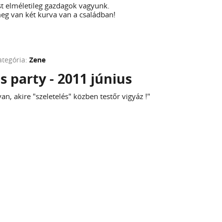
t elméletileg gazdagok vagyunk.
meg van két kurva van a családban!
ategória:
Zene
s party - 2011 június
s van, akire "szeletelés" közben testőr vigyáz !"