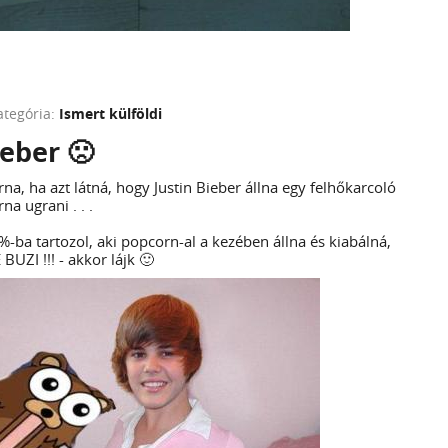
ategória:
Ismert külföldi
ieber 🙁
rna, ha azt látná, hogy Justin Bieber állna egy felhőkarcoló
na ugrani . . .
%-ba tartozol, aki popcorn-al a kezében állna és kiabálná,
BUZI !!! - akkor lájk 🙂