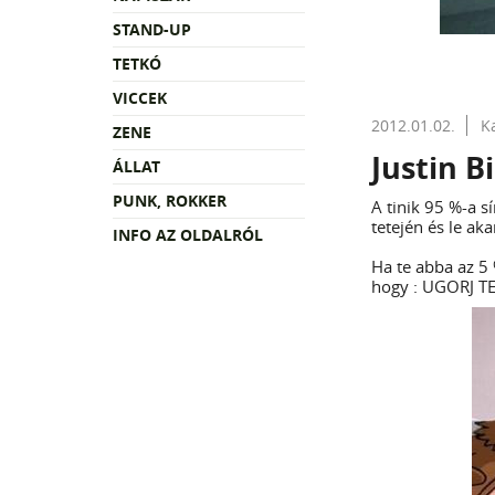
STAND-UP
TETKÓ
VICCEK
2012.01.02.
K
ZENE
Justin B
ÁLLAT
PUNK, ROKKER
A tinik 95 %-a sí
tetején és le akar
INFO AZ OLDALRÓL
Ha te abba az 5 
hogy : UGORJ TE 