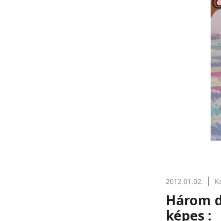
2012.01.02.
K
Három d
képes :