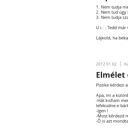
1. Nem tudja me
2. Nem tud úgy l
3. Nem tudja sz
U.i.: - Tedd már 
Lájkold, ha beka
2012.01.02.
K
Elmélet é
Pistike kérdezi a
Apa, mi a különb
-Hát kisfiam men
lefeküdne-e bárk
-Igen !
-Most kérdezd me
-Ő is azt mondta