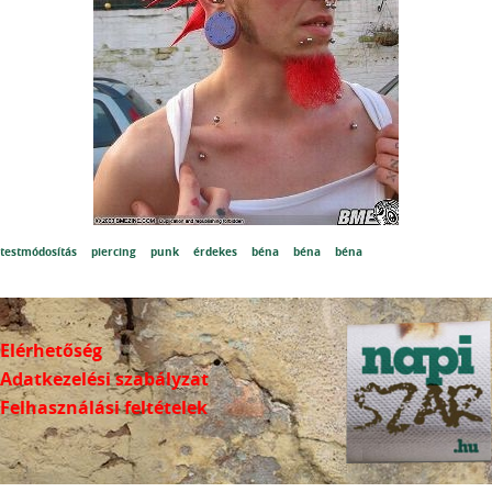
testmódosítás
piercing
punk
érdekes
béna
béna
béna
Elérhetőség
Adatkezelési szabályzat
Felhasználási feltételek