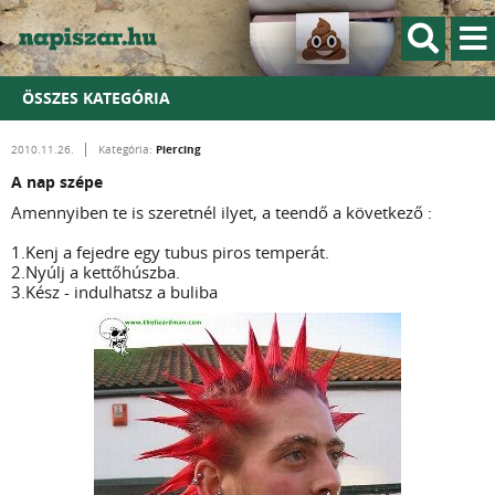
ÖSSZES KATEGÓRIA
Piercing
2010.11.26.
Kategória:
A nap szépe
Amennyiben te is szeretnél ilyet, a teendő a következő :
1.Kenj a fejedre egy tubus piros temperát.
2.Nyúlj a kettőhúszba.
3.Kész - indulhatsz a buliba