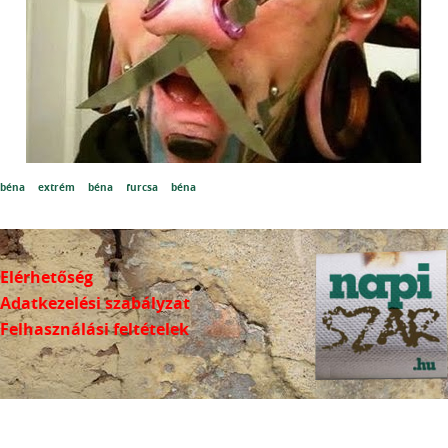
béna
extrém
béna
furcsa
béna
Elérhetőség
Adatkezelési szabályzat
Felhasználási feltételek