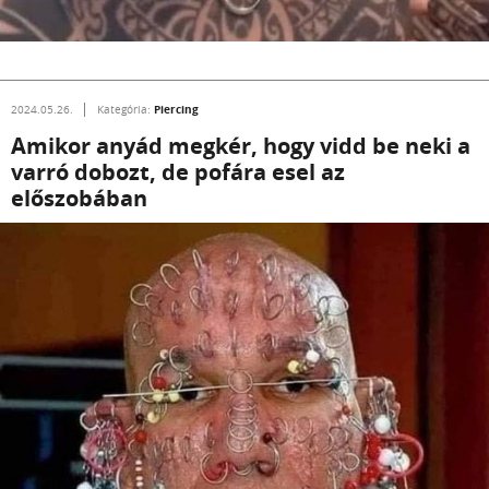
Piercing
2024.05.26.
Kategória:
Amikor anyád megkér, hogy vidd be neki a
varró dobozt, de pofára esel az
előszobában