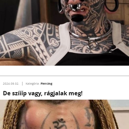
Piercing
2024.09.02.
Kategória:
De szíííp vagy, rágjalak meg!