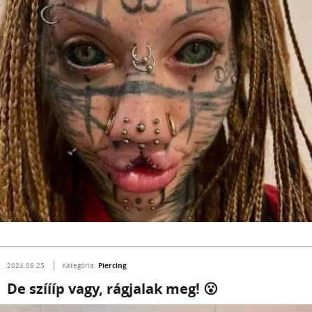
Piercing
2024.08.25.
Kategória:
De szíííp vagy, rágjalak meg! 😮