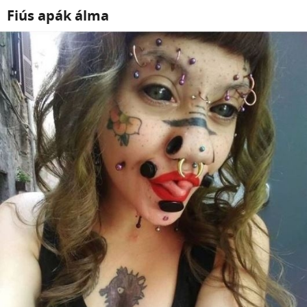
Fiús apák álma