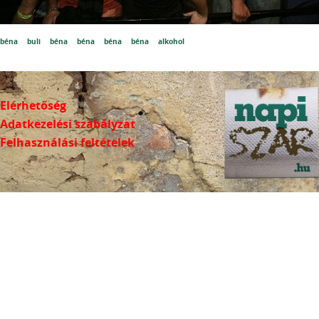
béna
buli
béna
béna
béna
béna
alkohol
Elérhetőség
Adatkezelési szabályzat
Felhasználási feltételek