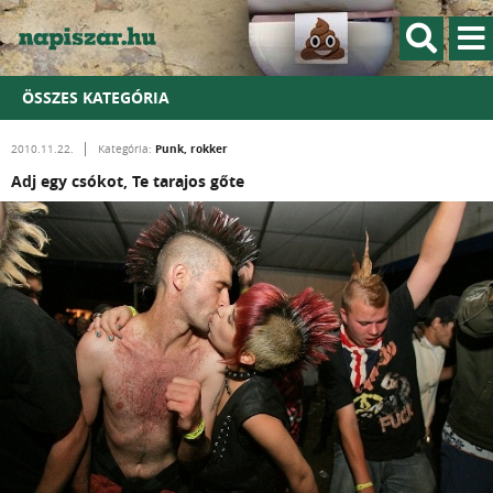
ÖSSZES KATEGÓRIA
Punk, rokker
2010.11.22.
Kategória:
Adj egy csókot, Te tarajos gőte