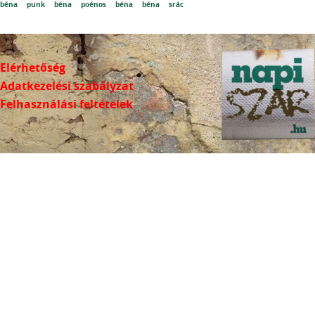
béna
punk
béna
poénos
béna
béna
srác
Elérhetőség
Adatkezelési szabályzat
Felhasználási feltételek