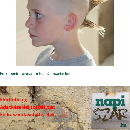
béna
taréj
tarajos
srác
fiú
extrém haj
Elérhetőség
Adatkezelési szabályzat
Felhasználási feltételek