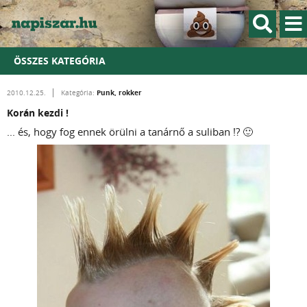
ÖSSZES KATEGÓRIA
Punk, rokker
2010.12.25.
Kategória:
Korán kezdi !
... és, hogy fog ennek örülni a tanárnő a suliban !? 🙂