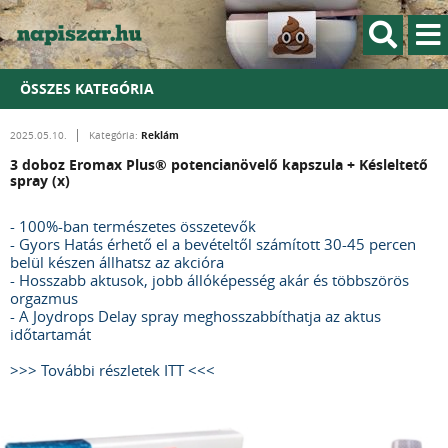
ÖSSZES KATEGÓRIA
Reklám
2025.05.10.
Kategória:
3 doboz Eromax Plus® potencianövelő kapszula + Késleltető
spray (x)
- 100%-ban természetes összetevők
- Gyors Hatás érhető el a bevételtől számított 30-45 percen
belül készen állhatsz az akcióra
- Hosszabb aktusok, jobb állóképesség akár és többszörös
orgazmus
- A Joydrops Delay spray meghosszabbíthatja az aktus
időtartamát
>>> További részletek ITT <<<