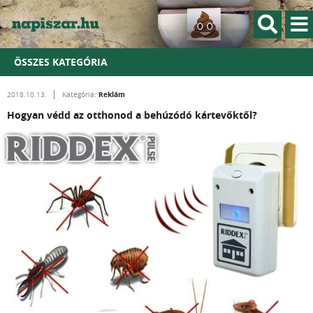
ÖSSZES KATEGÓRIA
Reklám
2018.10.13.
Kategória:
Hogyan védd az otthonod a behúzódó kártevőktől?