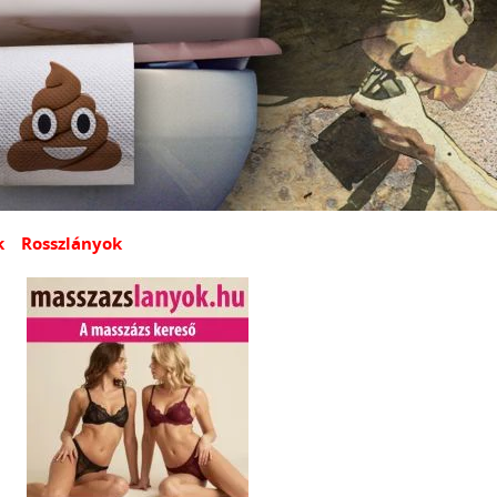
k
Rosszlányok