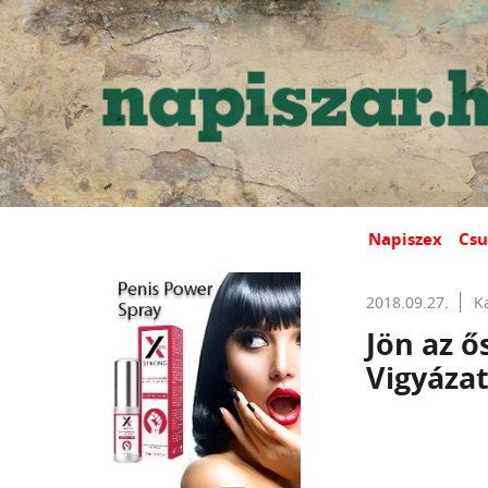
Napiszex
Csu
2018.09.27.
K
Jön az ő
Vigyázat