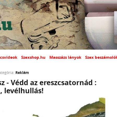
csvideok
Szexshop.hu
Masszázs lányok
Szex beszámoló
ategória:
Reklám
sz - Védd az ereszcsatornád :
, levélhullás!