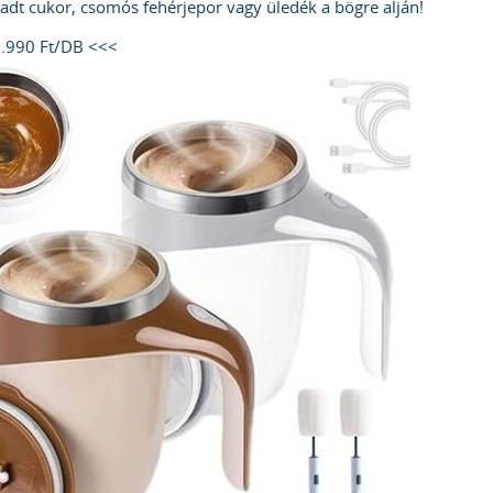
adt cukor, csomós fehérjepor vagy üledék a bögre alján!
3.990 Ft/DB <<<