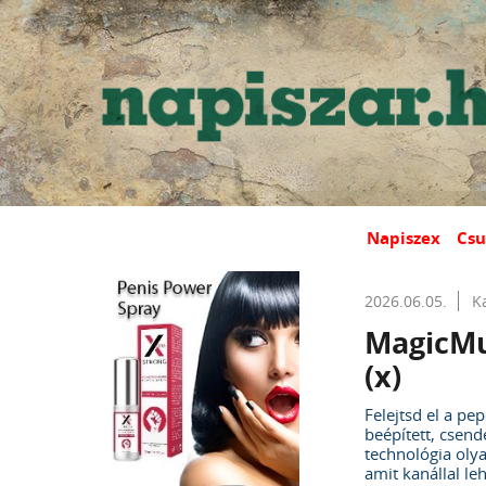
Napiszex
Csu
2026.06.05.
K
MagicMu
(x)
Felejtsd el a pe
beépített, csend
technológia oly
amit kanállal le