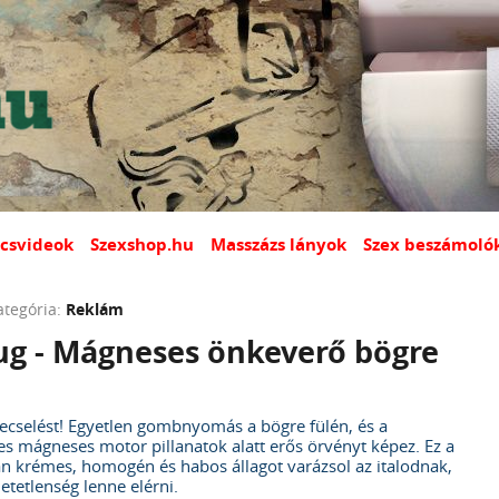
csvideok
Szexshop.hu
Masszázs lányok
Szex beszámoló
ategória:
Reklám
g - Mágneses önkeverő bögre
pecselést! Egyetlen gombnyomás a bögre fülén, és a
es mágneses motor pillanatok alatt erős örvényt képez. Ez a
an krémes, homogén és habos állagot varázsol az italodnak,
hetetlenség lenne elérni.