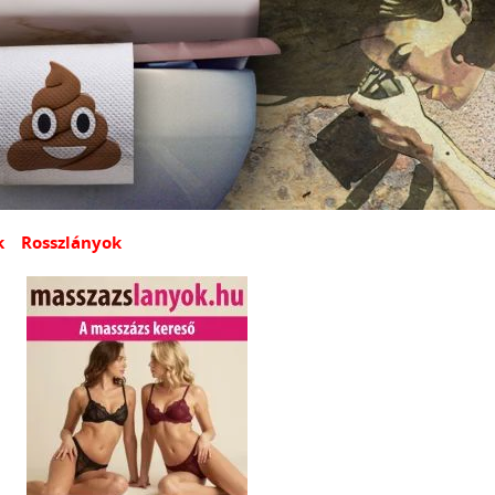
k
Rosszlányok