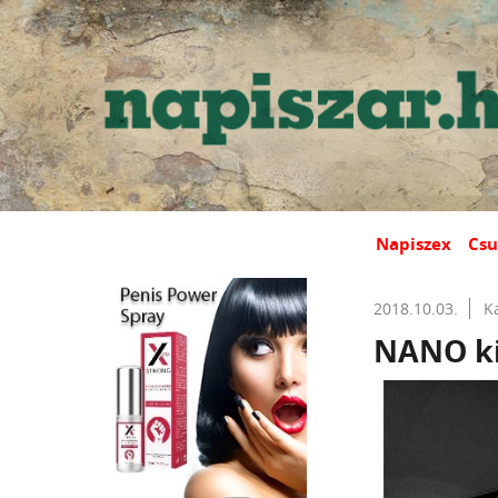
Napiszex
Csu
2018.10.03.
K
NANO kij