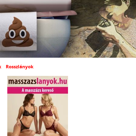
k
Rosszlányok