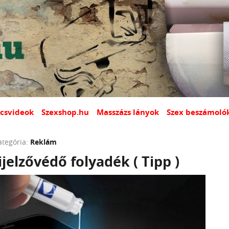
csvideok
Szexshop.hu
Masszázs lányok
Szex beszámoló
ategória:
Reklám
elzővédő folyadék ( Tipp )