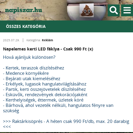
ÖSSZES KATEGÓRIA
Reklám
2025.07.29.
Kategória:
Napelemes kerti LED fáklya - Csak 990 Ft (x)
Hová ajánljuk különösen?
- Kertek, teraszok díszítéséhez
- Medence környékére
- Bejárati utak kiemeléséhez
- Erkélyek, lugasok hangulatvilágításához
- Partik, kerti összejövetelek díszítéséhez
- Esküvők, rendezvények dekorációjaként
- Kerthelyiségek, éttermek, üzletek köré
- Bárhová, ahol vezeték nélküli, hangulatos fényre van
szükség
>>> Raktárkisöprés - A héten csak 990 Ft/db, max. 20 darabig
<<<