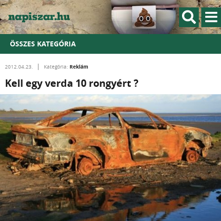
ÖSSZES KATEGÓRIA
Reklám
2012.04.23.
Kategória:
Kell egy verda 10 rongyért ?