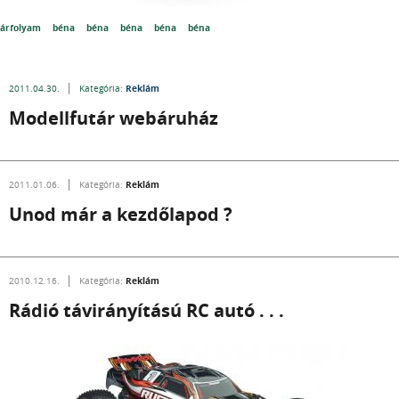
árfolyam
béna
béna
béna
béna
béna
Reklám
2011.04.30.
Kategória:
Modellfutár webáruház
Reklám
2011.01.06.
Kategória:
Unod már a kezdőlapod ?
Reklám
2010.12.16.
Kategória:
Rádió távirányítású RC autó . . .