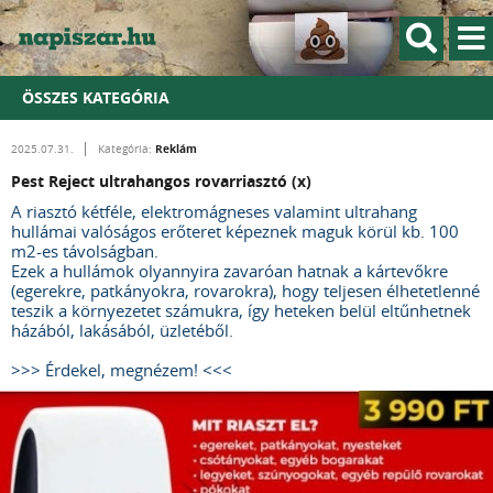
ÖSSZES KATEGÓRIA
Reklám
2025.07.31.
Kategória:
Pest Reject ultrahangos rovarriasztó (x)
A riasztó kétféle, elektromágneses valamint ultrahang
hullámai valóságos erőteret képeznek maguk körül kb. 100
m2-es távolságban.
Ezek a hullámok olyannyira zavaróan hatnak a kártevőkre
(egerekre, patkányokra, rovarokra), hogy teljesen élhetetlenné
teszik a környezetet számukra, így heteken belül eltűnhetnek
házából, lakásából, üzletéből.
>>> Érdekel, megnézem! <<<