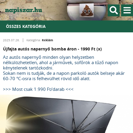
ÖSSZES KATEGÓRIA
Reklám
2025.07.26.
Kategória:
Újfajta autós napernyő bomba áron - 1990 Ft (x)
Az autós napernyő minden olyan helyzetben
nélkülözhetetlen, ahol a járművek, sofőrök a tűző napon
kénytelenek tartózkodni.
Sokan nem is tudják, de a napon parkoló autók belseje akár
60-70 °C-osra is felhevülhet rövid idő alatt.
>>> Most csak 1.990 Ft/darab <<<