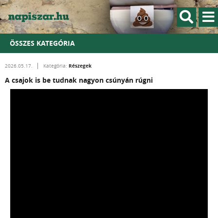
ÖSSZES KATEGÓRIA
Részegek
2026.05.17.
Kategória:
A csajok is be tudnak nagyon csúnyán rúgni