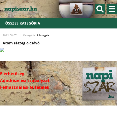
ÖSSZES KATEGÓRIA
Részegek
2012.08.07.
Kategória:
Atom részeg a csávó
Elérhetőség
Adatkezelési szabályzat
Felhasználási feltételek