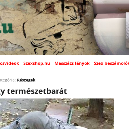
csvideok
Szexshop.hu
Masszázs lányok
Szex beszámoló
ategória:
Részegek
gy természetbarát