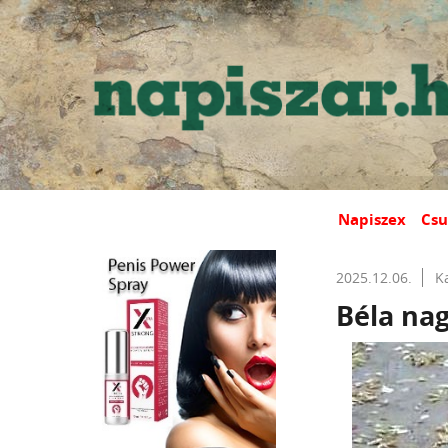
Napiszex
Csu
2025.12.06.
K
Béla na