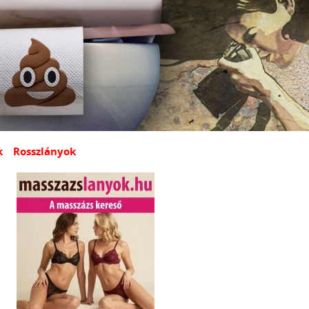
k
Rosszlányok