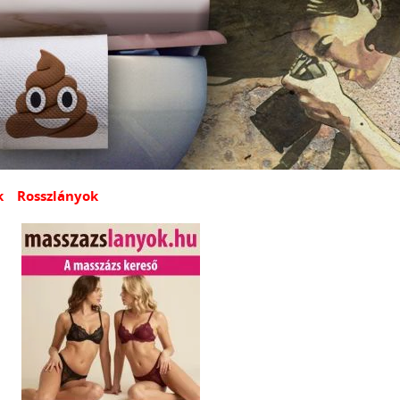
k
Rosszlányok