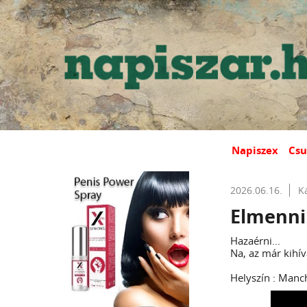
Napiszex
Csu
2026.06.16.
K
Elmenni
Hazaérni...
Na, az már kihív
Helyszín : Manc