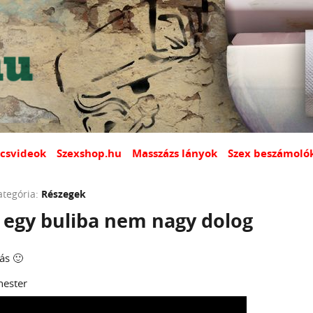
csvideok
Szexshop.hu
Masszázs lányok
Szex beszámoló
ategória:
Részegek
 egy buliba nem nagy dolog
ás 🙂
hester