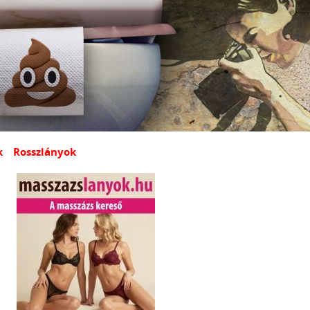
k
Rosszlányok