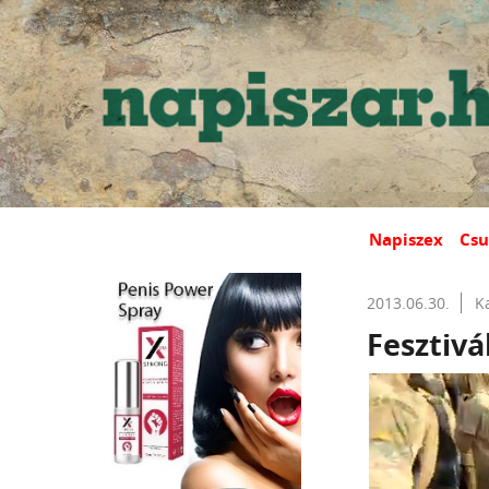
Napiszex
Csu
2013.06.30.
K
Fesztivá