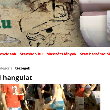
csvideok
Szexshop.hu
Masszázs lányok
Szex beszámoló
ategória:
Részegek
l hangulat