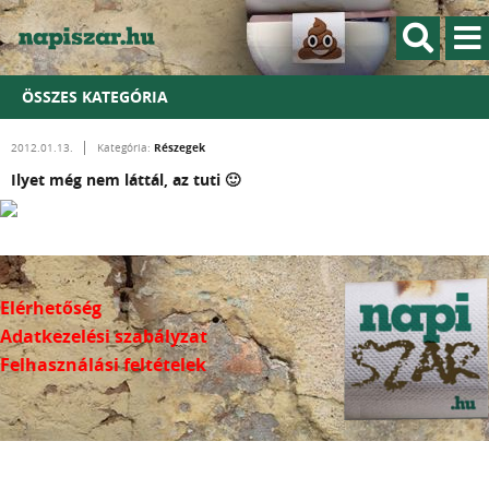
ÖSSZES KATEGÓRIA
Részegek
2012.01.13.
Kategória:
Ilyet még nem láttál, az tuti 🙂
Elérhetőség
Adatkezelési szabályzat
Felhasználási feltételek