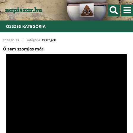
ÖSSZES KATEGÓRIA
Részegek
2026.06.13.
Kategória:
Ő sem szomjas már!