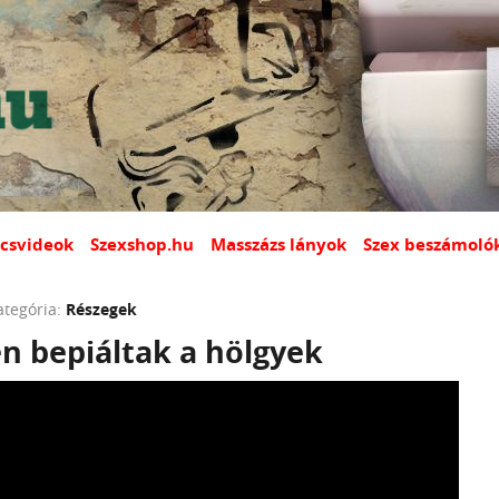
csvideok
Szexshop.hu
Masszázs lányok
Szex beszámoló
ategória:
Részegek
n bepiáltak a hölgyek