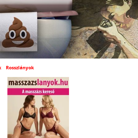
k
Rosszlányok