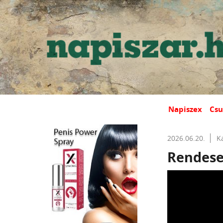
Napiszex
Csu
2026.06.20.
K
Rendese