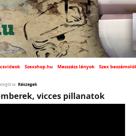
csvideok
Szexshop.hu
Masszázs lányok
Szex beszámoló
ategória:
Részegek
mberek, vicces pillanatok