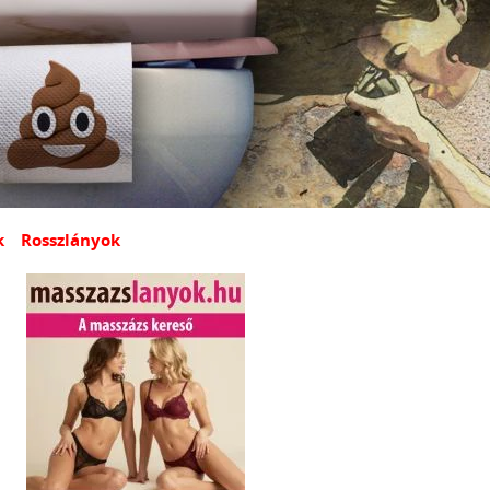
k
Rosszlányok