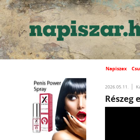
Napiszex
Csu
2026.05.11.
K
Részeg e