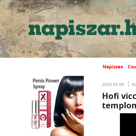
Napiszex
Csu
2026.05.09.
K
Hofi vic
templom