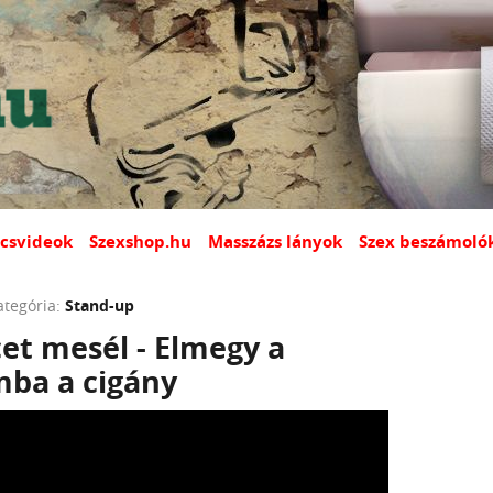
csvideok
Szexshop.hu
Masszázs lányok
Szex beszámoló
ategória:
Stand-up
cet mesél - Elmegy a
ba a cigány