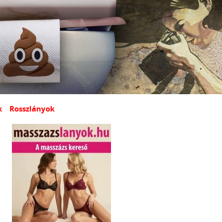
k
Rosszlányok