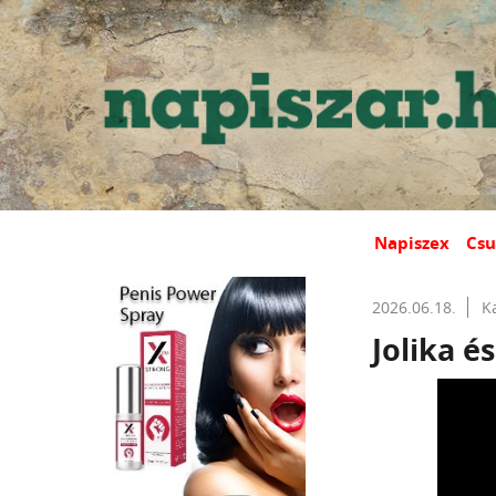
Napiszex
Csu
2026.06.18.
K
Jolika é