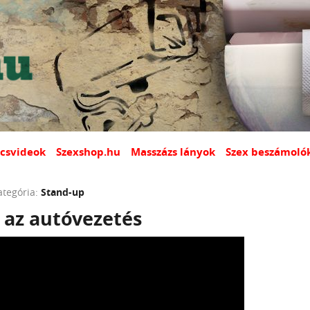
csvideok
Szexshop.hu
Masszázs lányok
Szex beszámoló
ategória:
Stand-up
s az autóvezetés