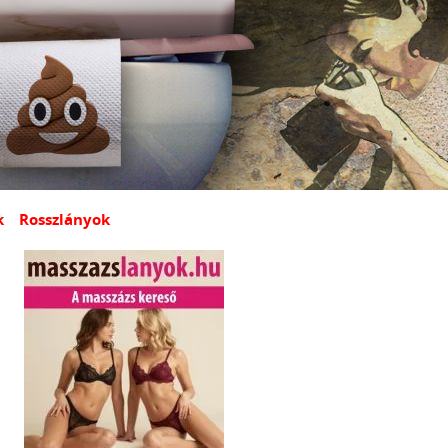
k
Rosszlányok