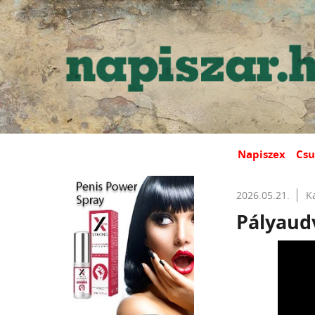
Napiszex
Csu
2026.05.21.
K
Pályaud