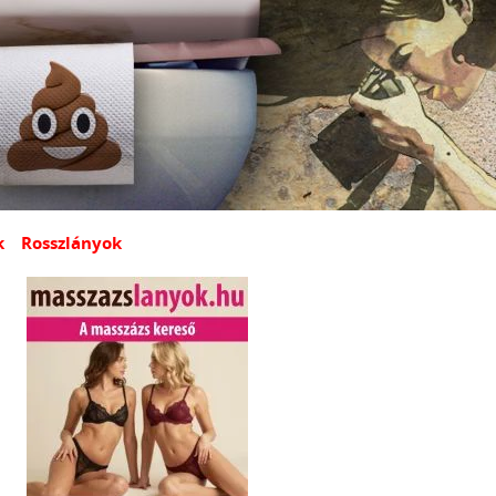
k
Rosszlányok