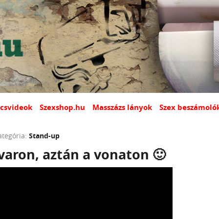
csvideok
Szexshop.hu
Masszázs lányok
Szex beszámoló
ategória:
Stand-up
varon, aztán a vonaton 🙂