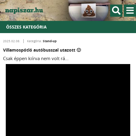
ÖSSZES KATEGÓRIA
Stand-up
2025.02.08.
Kategória:
Villamospótló autóbusszal utazott 🙂
Csak éppen kiírva nem volt rá...