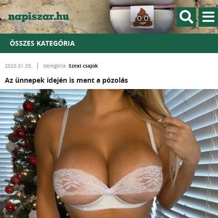
ÖSSZES KATEGÓRIA
Szexi csajok
2020.01.05.
Kategória:
Az ünnepek idején is ment a pózolás