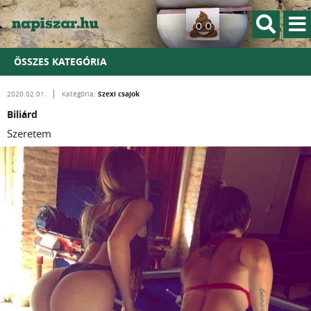
ÖSSZES KATEGÓRIA
Szexi csajok
2020.02.01.
Kategória:
Biliárd
Szeretem