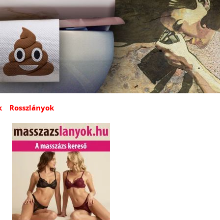
k
Rosszlányok