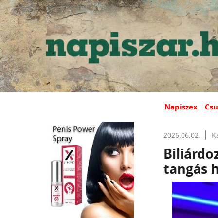
Napiszex
Csu
2026.06.02.
K
Biliárdo
tangás 