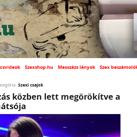
csvideok
Szexshop.hu
Masszázs lányok
Szex beszámoló
ategória:
Szexi csajok
zás közben lett megörökítve a
hátsója