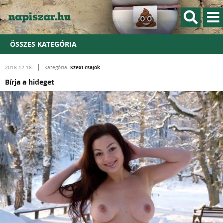
ÖSSZES KATEGÓRIA
Szexi csajok
2018.12.18.
Kategória:
Bírja a hideget