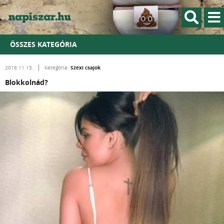
ÖSSZES KATEGÓRIA
Szexi csajok
2018.11.15.
Kategória:
Blokkolnád?