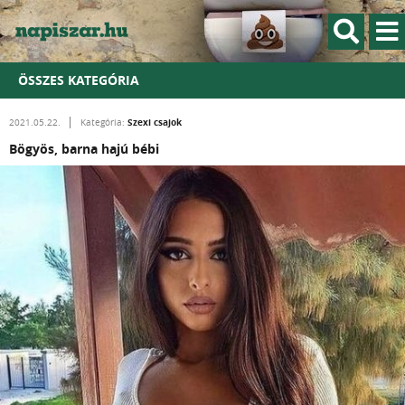
ÖSSZES KATEGÓRIA
Szexi csajok
2021.05.22.
Kategória:
Bögyös, barna hajú bébi