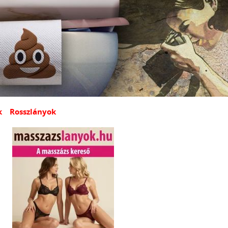
k
Rosszlányok