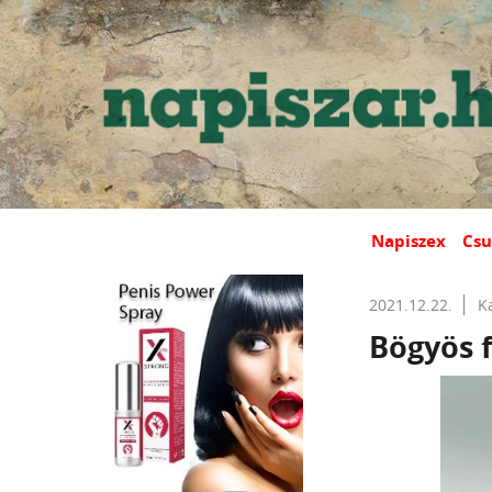
Napiszex
Csu
2021.12.22.
K
Bögyös f