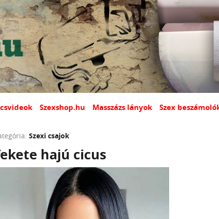
csvideok
Szexshop.hu
Masszázs lányok
Szex beszámoló
ategória:
Szexi csajok
ekete hajú cicus